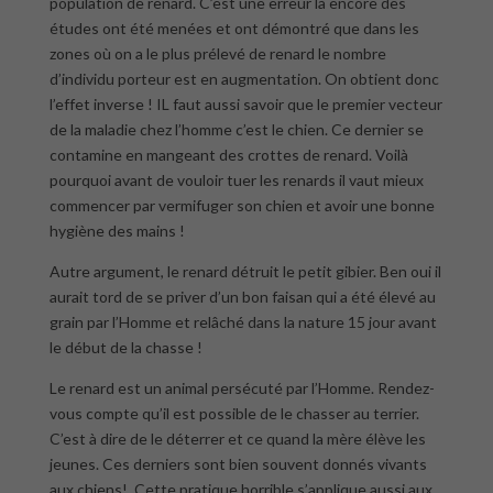
population de renard. C’est une erreur là encore des
études ont été menées et ont démontré que dans les
zones où on a le plus prélevé de renard le nombre
d’individu porteur est en augmentation. On obtient donc
l’effet inverse ! IL faut aussi savoir que le premier vecteur
de la maladie chez l’homme c’est le chien. Ce dernier se
contamine en mangeant des crottes de renard. Voilà
pourquoi avant de vouloir tuer les renards il vaut mieux
commencer par vermifuger son chien et avoir une bonne
hygiène des mains !
Autre argument, le renard détruit le petit gibier. Ben oui il
aurait tord de se priver d’un bon faisan qui a été élevé au
grain par l’Homme et relâché dans la nature 15 jour avant
le début de la chasse !
Le renard est un animal persécuté par l’Homme. Rendez-
vous compte qu’il est possible de le chasser au terrier.
C’est à dire de le déterrer et ce quand la mère élève les
jeunes. Ces derniers sont bien souvent donnés vivants
aux chiens! Cette pratique horrible s’applique aussi aux