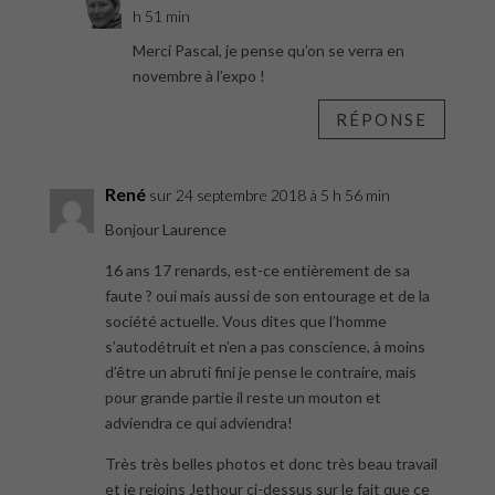
h 51 min
Merci Pascal, je pense qu’on se verra en
novembre à l’expo !
RÉPONSE
René
sur 24 septembre 2018 à 5 h 56 min
Bonjour Laurence
16 ans 17 renards, est-ce entièrement de sa
faute ? oui mais aussi de son entourage et de la
société actuelle. Vous dites que l’homme
s’autodétruit et n’en a pas conscience, à moins
d’être un abruti fini je pense le contraire, mais
pour grande partie il reste un mouton et
adviendra ce qui adviendra!
Très très belles photos et donc très beau travail
et je rejoins Jethour ci-dessus sur le fait que ce