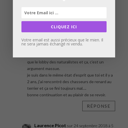
Pascal
sur 24 septembre 2018 à 5 h 24 min
Comme d’habitude, l’homme détruit sans jamais
CLIQUEZ ICI
se poser les bonnes questions de l’utilité de cet
animal. Chaque fois que l’homme agresse la
Votre email est aussi précieux que le mien. Il
nature, il se tire une balle dans le pied. D’autre
ne sera jamais échangé ni vendu.
part le lobby de la chasse avec plus d’1 million
« de vote » possible est beaucoup plus puissant
que le lobby des naturalistes et ça, c’est un
argument massue.
je suis dans le même état d’esprit que toi et il y a
2 ans, j’ai rencontré des chasseurs de renard au
terrier et ça se fini toujours mal….
bonne continuation et au plaisir de se revoir.
RÉPONSE
Laurence Picot
sur 24 septembre 2018 à 5