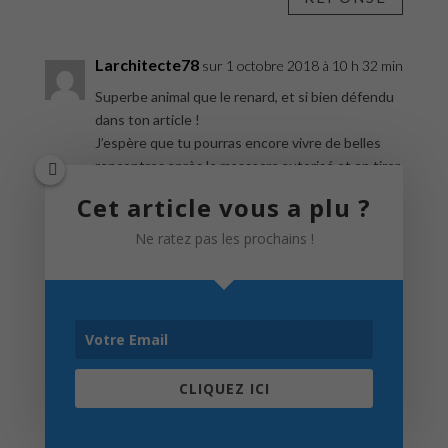
Larchitecte78
sur 1 octobre 2018 à 10 h 32 min
Superbe animal que le renard, et si bien défendu
dans ton article !
J’espère que tu pourras encore vivre de belles
rencontres après le massacre autorisé et en tirer
de beaux clichés, pour notre plaisir à tous !
Cet article vous a plu ?
RÉPONSE
Ne ratez pas les prochains !
Laurence Picot
sur 1 octobre 2018 à 10 h
37 min
Merci beaucoup !
CLIQUEZ ICI
RÉPONSE