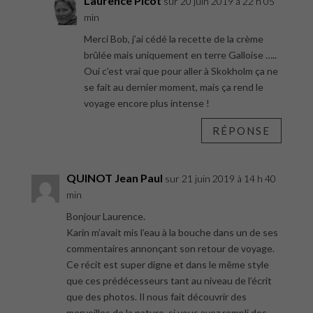
Laurence Picot
sur 20 juin 2019 à 22 h 05
min
Merci Bob, j’ai cédé la recette de la crème
brûlée mais uniquement en terre Galloise …..
Oui c’est vrai que pour aller à Skokholm ça ne
se fait au dernier moment, mais ça rend le
voyage encore plus intense !
RÉPONSE
QUINOT Jean Paul
sur 21 juin 2019 à 14 h 40
min
Bonjour Laurence.
Karin m’avait mis l’eau à la bouche dans un de ses
commentaires annonçant son retour de voyage.
Ce récit est super digne et dans le même style
que ces prédécesseurs tant au niveau de l’écrit
que des photos. Il nous fait découvrir des
merveilles de la nature, si vous avez rempli des