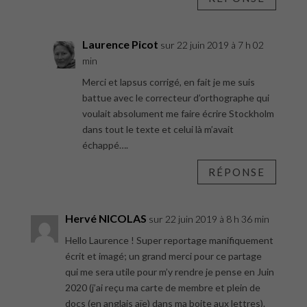
Laurence Picot
sur 22 juin 2019 à 7 h 02
min
Merci et lapsus corrigé, en fait je me suis
battue avec le correcteur d’orthographe qui
voulait absolument me faire écrire Stockholm
dans tout le texte et celui là m’avait
échappé….
RÉPONSE
Hervé NICOLAS
sur 22 juin 2019 à 8 h 36 min
Hello Laurence ! Super reportage manifiquement
écrit et imagé; un grand merci pour ce partage
qui me sera utile pour m’y rendre je pense en Juin
2020 (j’ai reçu ma carte de membre et plein de
docs (en anglais aïe) dans ma boite aux lettres).