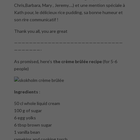
Chris,Barbara, Mary , Jeremy….) et une mention spéciale à
Kath pour, le délicieux rice pudding, sa bonne humeur et
son rire communicatif !
Thank you all, you are great
—————————————————————————————
———————-
As promised, here’s
the crème brûlée recipe
(for 5-6
people)
Ingredients
:
50 cl whole liquid cream
100 g of sugar
6 egg yolks
6 tbsp brown sugar
1 vanilla bean
ramekins and cooking torch…