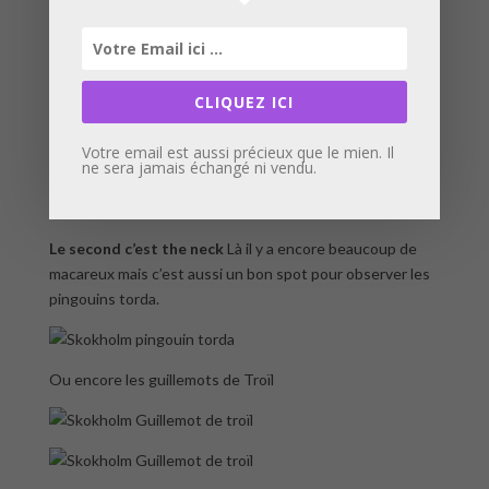
sur l’île de Skokholm.
Le premier c’est Crab bay
. Comment pourrait-on ne pas
aimer ce lieu. C’est le paradis des macareux. Ici ils sont
CLIQUEZ ICI
bien plus familiers que partout ailleurs sur l’île.
Certains n’hésitent pas à venir vous voir très près et
Votre email est aussi précieux que le mien. Il
ne sera jamais échangé ni vendu.
même vous tirer le bas du pantalon !
Le second c’est the neck
Là il y a encore beaucoup de
macareux mais c’est aussi un bon spot pour observer les
pingouins torda.
Ou encore les guillemots de Troïl