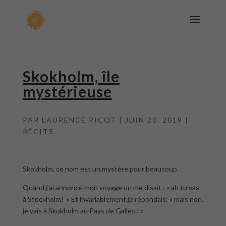
Skokholm, île
mystérieuse
PAR
LAURENCE PICOT
|
JUIN 20, 2019
|
RÉCITS
Skokholm, ce nom est un mystère pour beaucoup.
Quand j’ai annoncé mon voyage on me disait : « ah tu vas
à Stockholm! » Et invariablement je répondais: « mais non,
je vais à Skokholm au Pays de Galles ! »