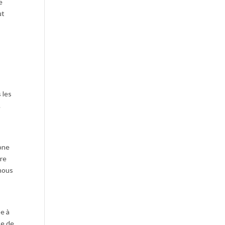
e
ut
 les
.
zone
tre
 nous
ée à
se de