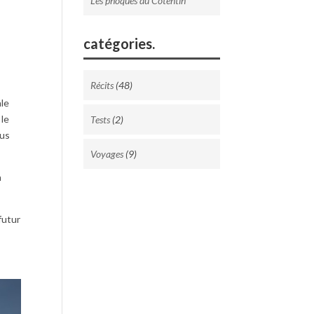
Les phoques du Cotentin
catégories.
Récits
(48)
ale
 le
Tests
(2)
ous
Voyages
(9)
n
futur