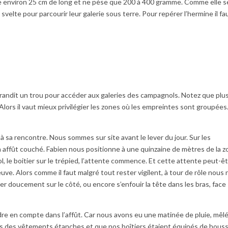
re environ 25 cm de long et ne pèse que 200 à 400 gramme. Comme elle s
svelte pour parcourir leur galerie sous terre. Pour repérer l’hermine il fa
grandit un trou pour accéder aux galeries des campagnols. Notez que plus
Alors il vaut mieux privilégier les zones où les empreintes sont groupées
 sa rencontre. Nous sommes sur site avant le lever du jour. Sur les
 affût couché. Fabien nous positionne à une quinzaine de mètres de la 
ol, le boitier sur le trépied, l’attente commence. Et cette attente peut-ê
euve. Alors comme il faut malgré tout rester vigilent, à tour de rôle nous
 doucement sur le côté, ou encore s’enfouir la tête dans les bras, face
re en compte dans l’affût. Car nous avons eu une matinée de pluie, mêl
s des vêtements étanches et que nos boîtiers étaient équipés de hous