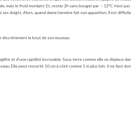
pide, mais le froid mordant. Et, rester 2h sans bouger par – 12°C n’est pas
 ses doigts. Alors, quand dame hermine fait son apparition, il est difficil
er discrètement le bout de son museau.
 agilité et d’une rapidité incroyable. Sous terre comme elle se déplace dan
seau. Elle peut ressortir 10 cm à côté comme 5 m plus loin. Il ne faut do