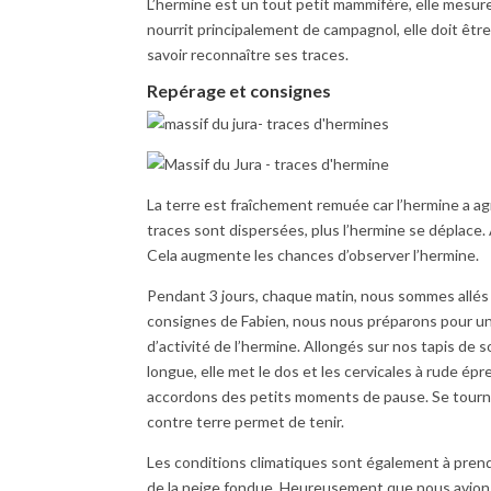
L’hermine est un tout petit mammifère, elle mesu
nourrit principalement de campagnol, elle doit être 
savoir reconnaître ses traces.
Repérage et consignes
La terre est fraîchement remuée car l’hermine a a
traces sont dispersées, plus l’hermine se déplace. 
Cela augmente les chances d’observer l’hermine.
Pendant 3 jours, chaque matin, nous sommes allés à
consignes de Fabien, nous nous préparons pour un
d’activité de l’hermine. Allongés sur nos tapis de s
longue, elle met le dos et les cervicales à rude épr
accordons des petits moments de pause. Se tourner
contre terre permet de tenir.
Les conditions climatiques sont également à prend
de la neige fondue. Heureusement que nous avion