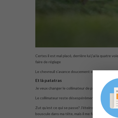
Certes il est mal placé, derrière lui j’ai la quatre 
faire de réglage
Le chevreuil s’avance doucement et là je recadre. Il 
Et là patatras
Je veux changer le collimateur de place pour ajuste
Le collimateur reste désespérément en bas à droite
Zut qu’est ce qui se passe? J’éteins et je rallume le
bouscule dans ma tête, mais il me fait quoi ce boîti