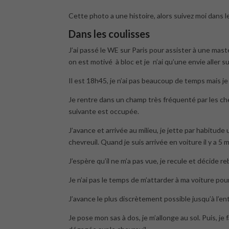
Cette photo a une histoire, alors suivez moi dans l
Dans les coulisses
J’ai passé le WE sur Paris pour assister à une mas
on est motivé à bloc et je n’ai qu’une envie aller su
Il est 18h45, je n’ai pas beaucoup de temps mais je
Je rentre dans un champ très fréquenté par les chevre
suivante est occupée.
J’avance et arrivée au milieu, je jette par habitude 
chevreuil. Quand je suis arrivée en voiture il y a 5 mi
J’espère qu’il ne m’a pas vue, je recule et décide 
Je n’ai pas le temps de m’attarder à ma voiture pour
J’avance le plus discrètement possible jusqu’à l’ent
Je pose mon sas à dos, je m’allonge au sol. Puis, 