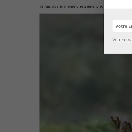
Je fais quand même une 2ème photo.
Votre emai