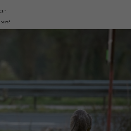
tif.
lours!