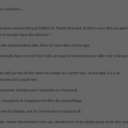
es coulisses…..
terclass présentée par Didier et Teddy Bracard. Autant vous dire qu’aprè
r le terrain faire des photos !
 vais quand même aller faire un tour dans le bocage.
uils mais ce soir il est vide. je veux le traverser pour aller voir si la par
un oeil sur ma droite dans le champ en contre bas. Je me fige, il y a un
nutes il n’y avait rien.
rebrousser chemin pour rejoindre ce chevreuil.
 récupérer le trépied et le filet de camouflage.
rée du champ, ouf, le chevreuil est toujours là.
je fais rouler doucement mon sac devant moi et je rampe pour avoir une vu