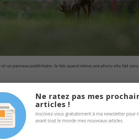
voie et un panneau publicitaire. Je fais quand même une photo vite fait sans
s’est déplacé l’arrière plan est bien meilleur.
Ne ratez pas mes prochai
articles !
r ma mise au point et là rien ne se passe!
Inscrivez-vous gratuitement à ma newsletter pour r
 dans le viseur.
avant tout le monde mes nouveaux articles
 boitier mais rien n’y fait, le collimateur est toujours bloqué. Je peste, to
er non d’une pipe !