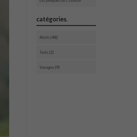
Les phoques du Cotentin
catégories.
Récits
(48)
Tests
(2)
Voyages
(9)