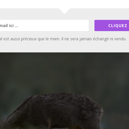
CLIQUEZ 
l est aussi précieux que le mien. Il ne sera jamais échangé ni vendu.