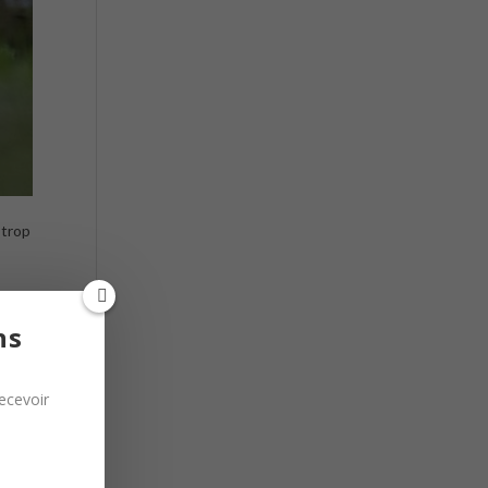
 trop
ns
ecevoir
ut se