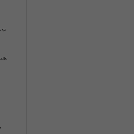
s ça
celle
e