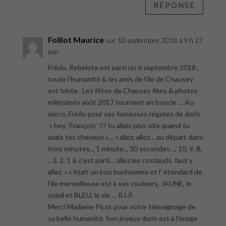
RÉPONSE
Folliot Maurice
sur 10 septembre 2018 à 9 h 27
min
Frèdo, Rebelote est parti un 6 septembre 2018 ,
toute l’humanité & les amis de l’ile de Chausey
est triste . Les fêtes de Chausey films & photos
millésimés août 2017 tournent en boucle … Au
micro, Frèdo pour ses fameuses régates de doris
» hey, ‘François’ !!! tu allais plus vite quand tu
avais tes cheveux »… « allez, allez… au départ dans
trois minutes.., 1 minute.., 30 secondes…, 10, 9, 8,
.. 3, 2, 1 & c’est parti… allez les costauds, faut y
allez » c’était un bon bonhomme et l’ étendard de
l’ile merveilleuse est à ses couleurs, JAUNE, le
soleil et BLEU, la vie … R.I.P.
Merci Madame Picot pour votre témoignage de
sa belle humanité. Son joyeux doris est à l’image