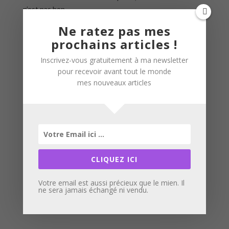
n’est pas bon.
Ne ratez pas mes
6 septembre
prochains articles !
De retour de plongée nous apprenons la triste nouvelle,
Fredo est décédé ce matin, il a levé l’ancre une dernière
Inscrivez-vous gratuitement à ma newsletter
fois pour ne jamais revenir.
pour recevoir avant tout le monde
mes nouveaux articles
Tout le monde est triste, Chausey a perdu son âme et le
Rebelote reste désespérément amarré dans le sound …
Reposes en paix Fredo ….
Partager :
CLIQUEZ ICI
Votre email est aussi précieux que le mien. Il
ne sera jamais échangé ni vendu.