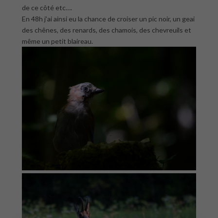
de ce côté etc….
En 48h j’ai ainsi eu la chance de croiser un pic noir, un geai
des chênes, des renards, des chamois, des chevreuils et
même un petit blaireau.