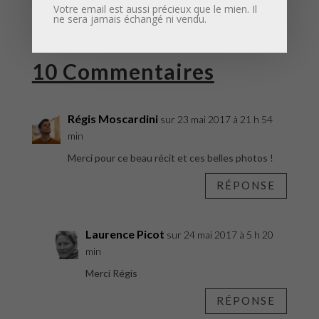
Votre email est aussi précieux que le mien. Il
ne sera jamais échangé ni vendu.
10 Commentaires
Régis Moscardini
sur 23 mai 2017 à 21 h 54
min
Merci pour ce beau récit et ces belles photos !
RÉPONSE
Laurence Picot
sur 24 mai 2017 à 5 h 20
min
Merci Régis
RÉPONSE